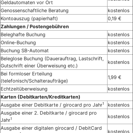
Geldautomaten vor Ort
Genossenschaftliche Beratung
kostenlos
Kontoauszug (papierhaft)
0,19 €
Zahlungen / Postengebühren
Beleghafte Buchung
kostenlos
Online-Buchung
kostenlos
Buchung SB-Automat
kostenlos
Beleglose Buchung (Dauerauftrag, Lastschrift,
kostenlos
Gutschrift einer Überweisung etc.)
Bei formloser Erteilung
1,99 €
(telefonisch/Schalteraufträge)
Echtzeitüberweisung
kostenlos
Karten (Debitkarten/Kreditkarten)
1
Ausgabe einer Debitkarte / girocard pro Jahr
kostenlos
Ausgabe einer 2. Debitkarte / girocard pro
kostenlos
1
Jahr
Ausgabe einer digitalen girocard / DebitCard
kostenlos