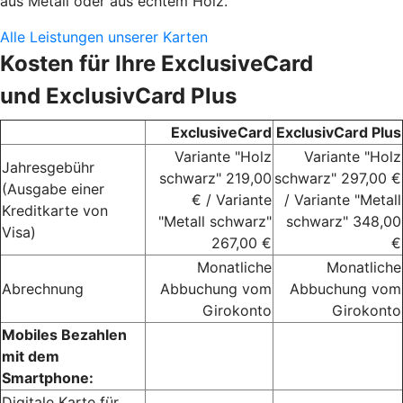
aus Metall oder aus echtem Holz.
Alle Leistungen unserer Karten
Kosten für Ihre ExclusiveCard
und ExclusivCard Plus
ExclusiveCard
ExclusivCard Plus
Variante "Holz
Variante "Holz
Jahresgebühr
schwarz" 219,00
schwarz" 297,00 €
(Ausgabe einer
€ / Variante
/ Variante "Metall
Kreditkarte von
"Metall schwarz"
schwarz" 348,00
Visa)
267,00 €
€
Monatliche
Monatliche
Abrechnung
Abbuchung vom
Abbuchung vom
Girokonto
Girokonto
Mobiles Bezahlen
mit dem
Smartphone:
Digitale Karte für