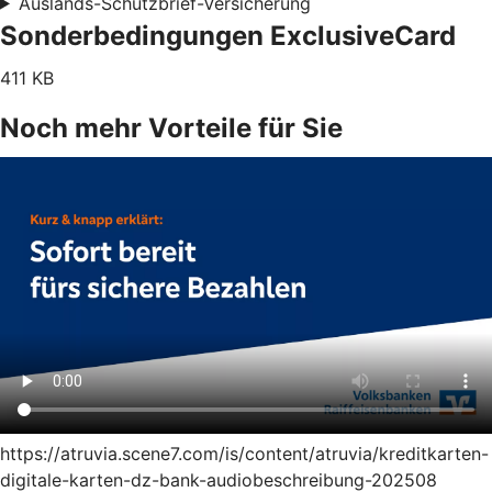
Auslands-Schutzbrief-Versicherung
Sonderbedingungen ExclusiveCard
411 KB
Noch mehr Vorteile für Sie
https://atruvia.scene7.com/is/content/atruvia/kreditkarten-
digitale-karten-dz-bank-audiobeschreibung-202508