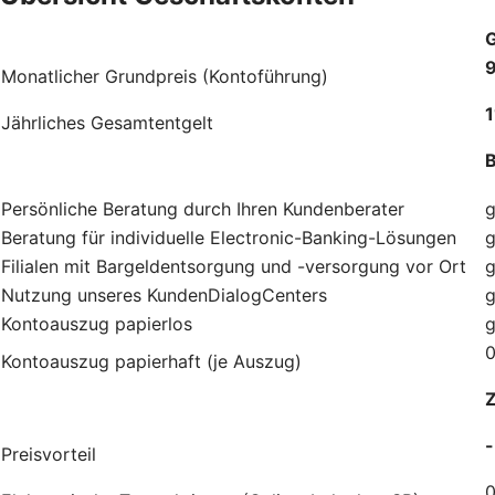
G
9
Monatlicher Grundpreis (Kontoführung)
1
Jährliches Gesamtentgelt
B
Persönliche Beratung durch Ihren Kundenberater
g
Beratung für individuelle Electronic-Banking-Lösungen
g
Filialen mit Bargeldentsorgung und -versorgung vor Ort
g
Nutzung unseres KundenDialogCenters
g
Kontoauszug papierlos
g
0
Kontoauszug papierhaft (je Auszug)
Z
-
Preisvorteil
0