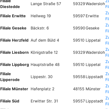
Filiale
Z
Lange Straße 57
59329
Wadersloh
Diestedde
Fi
Z
Filiale Erwitte
Hellweg 19
59597
Erwitte
Fi
Z
Filiale Geseke
Bäckstr. 6
59590
Geseke
Fi
Z
Filiale Herzfeld
Auf dem Büld 4
59510
Lippetal
Fi
Z
Filiale Liesborn
Königstraße 12
59329
Wadersloh
Fi
Z
Filiale Lippborg
Hauptstraße 48
59510
Lippetal
Fi
Filiale
Z
Lippestr. 30
59558
Lippstadt
Lipperode
Fi
Z
Filiale Münster
Hafenplatz 2
48155
Münster
Fi
Z
Filiale Süd
Erwitter Str. 31
59557
Lippstadt
Fi