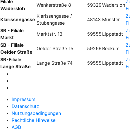
Filiale
Z
Wenkerstraße 8
59329
Wadersloh
Wadersloh
Fi
Klarissengasse /
Z
Klarissengasse
48143
Münster
Stubengasse
Fi
SB - Filiale
Z
Marktstr. 13
59555
Lippstadt
Markt
Fi
SB - Filiale
Z
Oelder Straße 15
59269
Beckum
Oelder Straße
Fi
SB-Filiale
Z
Lange Straße 74
59555
Lippstadt
Lange Straße
Fi
Impressum
Datenschutz
Nutzungsbedingungen
Rechtliche Hinweise
AGB