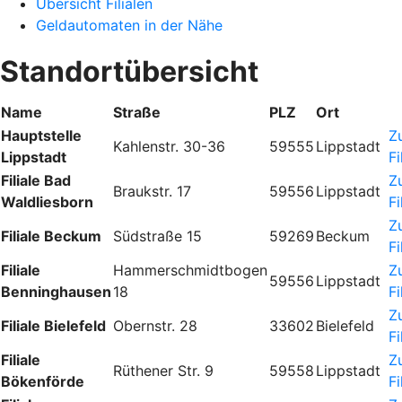
Übersicht Filialen
Geldautomaten in der Nähe
Standortübersicht
Name
Straße
PLZ
Ort
Hauptstelle
Z
Kahlenstr. 30-36
59555
Lippstadt
Lippstadt
Fi
Filiale Bad
Z
Braukstr. 17
59556
Lippstadt
Waldliesborn
Fi
Z
Filiale Beckum
Südstraße 15
59269
Beckum
Fi
Filiale
Hammerschmidtbogen
Z
59556
Lippstadt
Benninghausen
18
Fi
Z
Filiale Bielefeld
Obernstr. 28
33602
Bielefeld
Fi
Filiale
Z
Rüthener Str. 9
59558
Lippstadt
Bökenförde
Fi